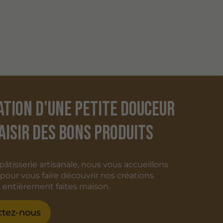
ation d'une petite douceur
laisir des bons produits
âtisserie artisanale, nous vous accueillons
our vous faire découvrir nos créations
entièrement faites maison.
ctez-nous