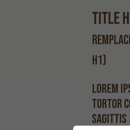
Title 
remplace
h1)
Lorem ip
tortor 
sagittis