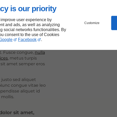
cy is our priority
or sit amet,
scing elit. Proin vel
venenatis tortor
 improve user experience by
Customize
nt and ads, as well as analyzing
ittis libero.
ng social networks functionalities. By
you consent to the use of Cookies
l erat vitae varius.
Google
Facebook
.
purus ut leo mollis
isque rutrum est ac
t. Fusce congue,
nulla
ices
, metus turpis
, sit amet semper eros
 justo sed aliquet
unc congue vitae leo
pendisse aliquet id
mollis.
olor sit amet,