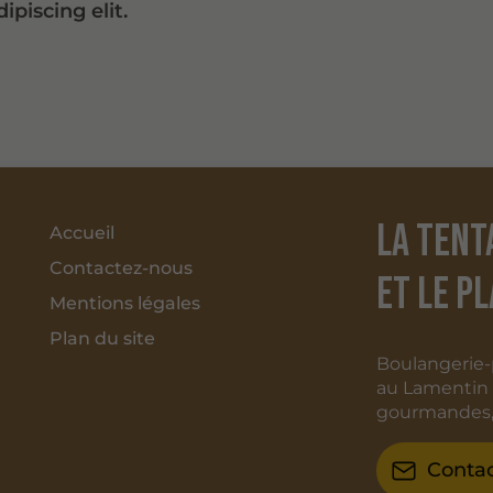
ipiscing elit.
La tent
Accueil
Contactez-nous
et le p
Mentions légales
Plan du site
Boulangerie-p
au Lamentin p
gourmandes, 
Conta