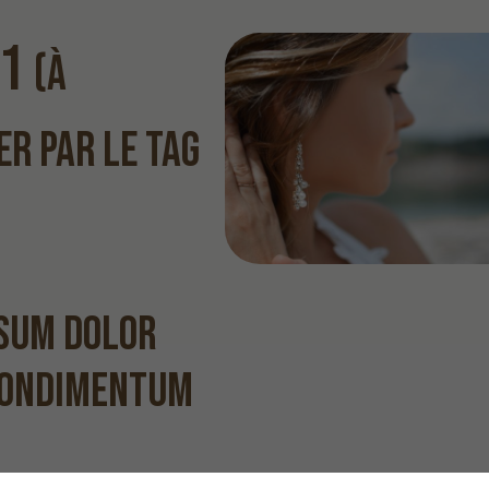
H1
(à
r par le tag
sum dolor
condimentum