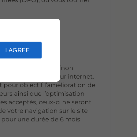
e de cookies
.
es
I AGREE
er les informations (non
on des utilisateurs sur internet.
 pour objectif l’amélioration de
eurs ainsi que l’optimisation
les acceptés, ceux-ci ne seront
e votre navigation sur le site
ce pour une durée de 6 mois