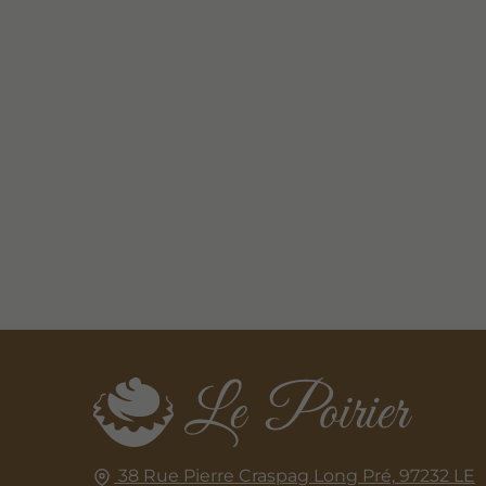
38 Rue Pierre Craspag Long Pré,
97232
LE